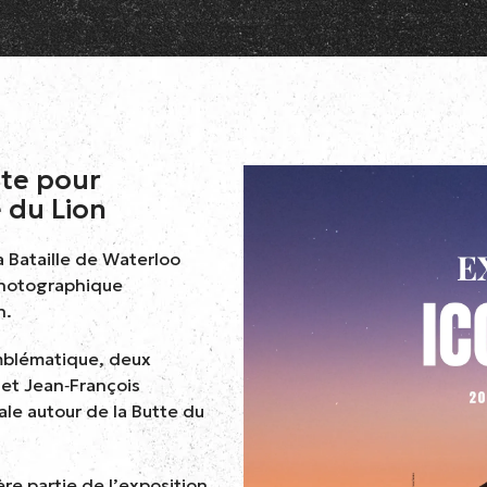
ite pour
e du Lion
 Bataille de Waterloo
 photographique
n.
mblématique, deux
et Jean‑François
ale autour de la Butte du
re partie de l’exposition