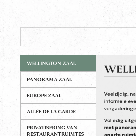
WELLINGTON ZAAL
WELL
PANORAMA ZAAL
Veelzijdig, na
EUROPE ZAAL
informele e
vergaderinge
ALLÉE DE LA GARDE
Volledig uit
met panoram
PRIVATISERING VAN
RESTAURANTRUIMTES
aparte ruimt