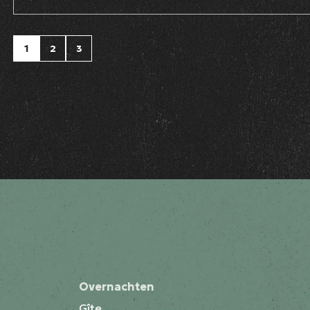
1
2
3
Overnachten
Gîte