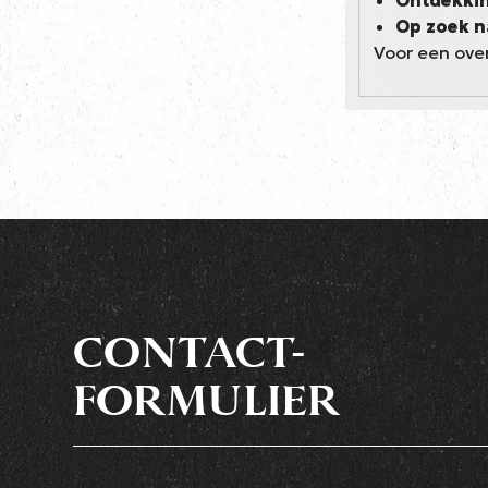
Ontdekki
Op zoek n
Voor een over
CONTACT-
FORMULIER