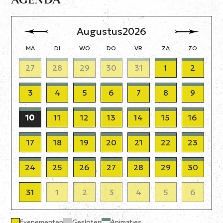
Augustus
2026
MA
DI
WO
DO
VR
ZA
ZO
27
28
29
30
31
1
2
3
4
5
6
7
8
9
10
11
12
13
14
15
16
17
18
19
20
21
22
23
24
25
26
27
28
29
30
31
1
2
3
4
5
6
Evenementen
Gesloten
Animaties