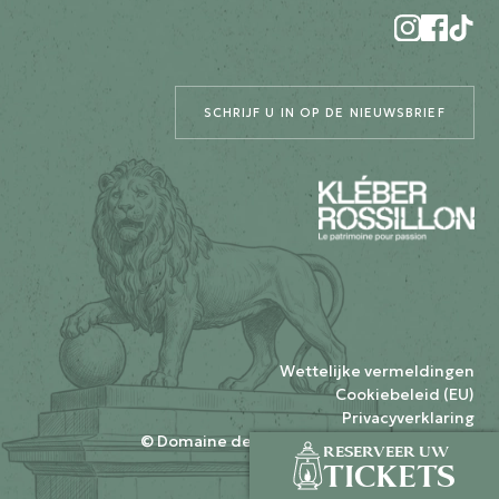
SCHRIJF U IN OP DE NIEUWSBRIEF
Wettelijke vermeldingen
Cookiebeleid (EU)
Privacyverklaring
© Domaine de la bataille de Waterloo 2026
RESERVEER UW
door
Hugggy
TICKETS