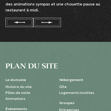
des animations sympas et une chouette pause au
restaurant à midi.
PLAN DU SITE
Le domaine
Hébergement
Histoire du site
Gîte
Pôles de visite
Logements insolites
Animations
Groupes
Événements
Entreprises