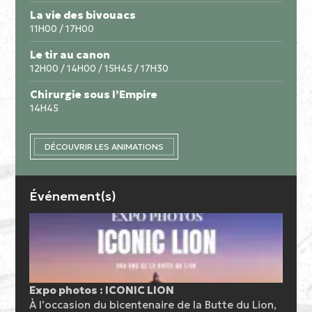
La vie des bivouacs
11H00 / 17H00
Le tir au canon
12H00 / 14H00 / 15H45 / 17H30
Chirurgie sous l’Empire
14H45
DÉCOUVRIR LES ANIMATIONS
Événement(s)
Expo photos : ICONIC LION
À l’occasion du bicentenaire de la Butte du Lion,