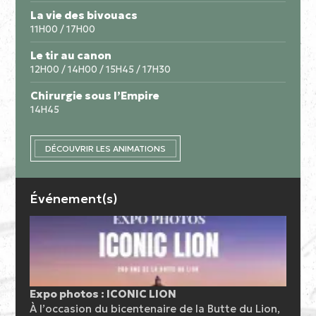
La vie des bivouacs
11H00 / 17H00
Le tir au canon
12H00 / 14H00 / 15H45 / 17H30
Chirurgie sous l’Empire
14H45
DÉCOUVRIR LES ANIMATIONS
Événement(s)
Expo photos : ICONIC LION
À l’occasion du bicentenaire de la Butte du Lion,