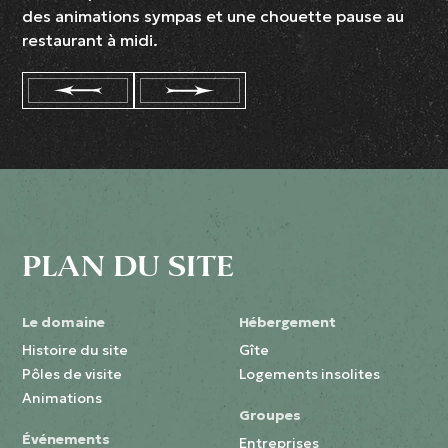
des animations sympas et une chouette pause au
restaurant à midi.
PLAN DU SITE
Le domaine
Hébergement
Histoire du site
Gîte
Pôles de visite
Logements insolites
Animations
Groupes
Événements
Entreprises