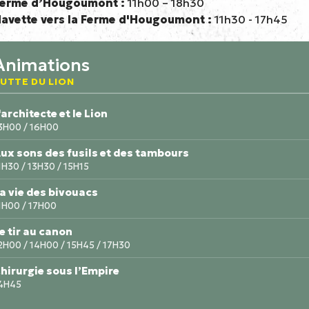
erme d’Hougoumont :
11h00 – 18h30
avette vers la Ferme d'Hougoumont :
11h30 - 17h45
Animations
UTTE DU LION
'architecte et le Lion
3H00 / 16H00
ux sons des fusils et des tambours
1H30 / 13H30 / 15H15
a vie des bivouacs
1H00 / 17H00
e tir au canon
2H00 / 14H00 / 15H45 / 17H30
hirurgie sous l’Empire
4H45