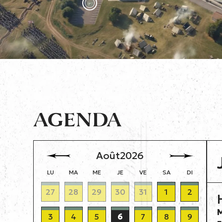
AGENDA
Août
2026
LU
MA
ME
JE
VE
SA
DI
27
28
29
30
31
1
2
M
3
4
5
6
7
8
9