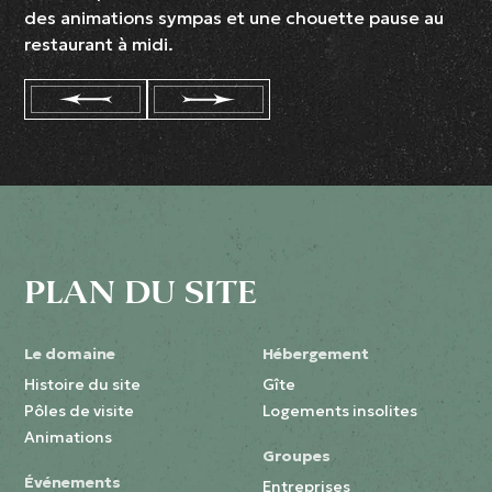
des animations sympas et une chouette pause au
restaurant à midi.
PLAN DU SITE
Le domaine
Hébergement
Histoire du site
Gîte
Pôles de visite
Logements insolites
Animations
Groupes
Événements
Entreprises