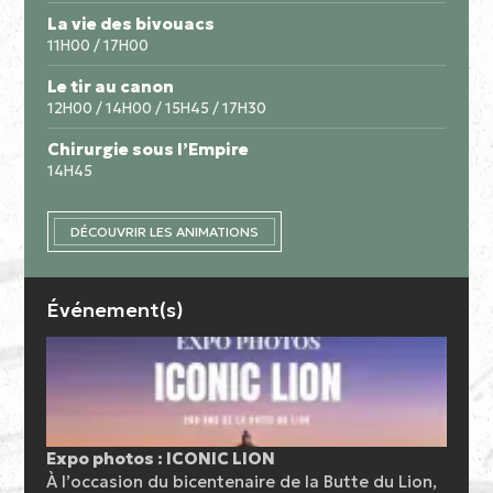
La vie des bivouacs
11H00 / 17H00
Le tir au canon
12H00 / 14H00 / 15H45 / 17H30
Chirurgie sous l’Empire
14H45
DÉCOUVRIR LES ANIMATIONS
Événement(s)
Expo photos : ICONIC LION
À l’occasion du bicentenaire de la Butte du Lion,